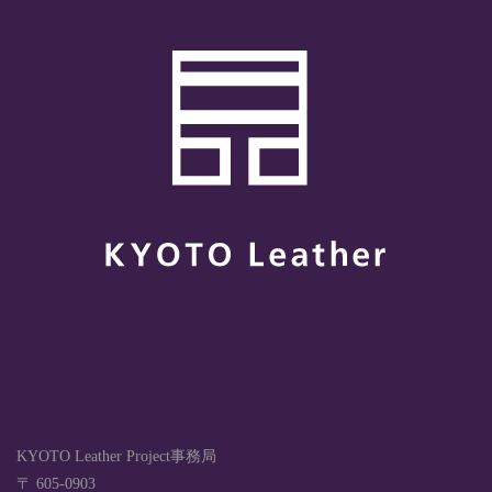
KYOTO Leather Project事務局
〒 605-0903