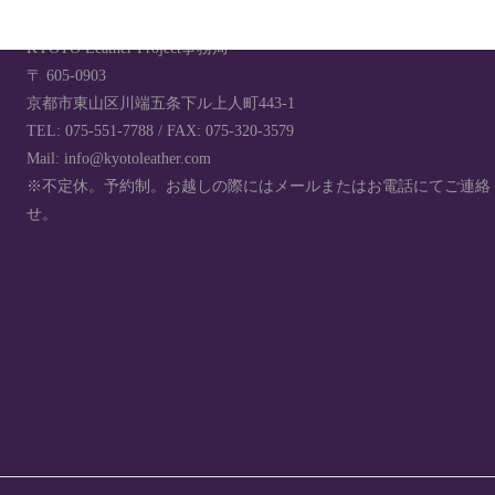
KYOTO Leather Project事務局
〒 605-0903
京都市東山区川端五条下ル上人町443-1
TEL: 075-551-7788 / FAX: 075-320-3579
Mail: info@kyotoleather.com
※不定休。予約制。お越しの際にはメールまたはお電話にてご連絡
せ。