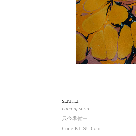
SEKITEI
coming soon
只今準備中
Code:KL-SU052u