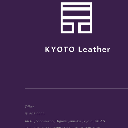
Office
〒 605-0903
443-1, Shonin-cho, Higashiyama-ku , kyoto, JAPAN