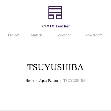
Project
Material
Collection
ShowRoom
TSUYUSHIBA
Home
Japan Pattern
TSUYUSHIBA