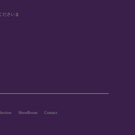
くださいま
lection
ShowRoom
Contact