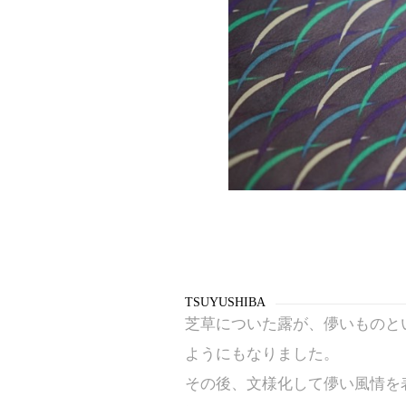
TSUYUSHIBA
芝草についた露が、儚いものと
ようにもなりました。
その後、文様化して儚い風情を