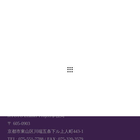
KYOTO Leather Project事務局
〒 605-0903
京都市東山区川端五条下ル上人町443-1
TEL: 075-551-7788 / FAX: 075-320-3579